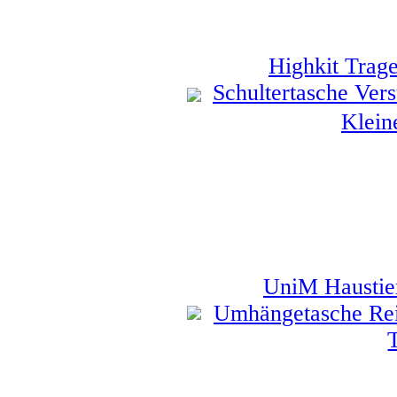
Highkit Trag
Schultertasche Verst
Klei
UniM Haustie
Umhängetasche Rei