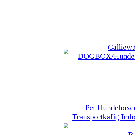
Calliew
DOGBOX/Hundebox
Pet Hundeboxen
Transportkäfig Ind
B,