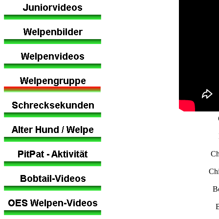
O
Ch
Chi
Bo
B