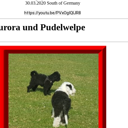
30.03.2020 South of Germany
https://youtu.be/PVxOgIQlJR8
urora und Pudelwelpe