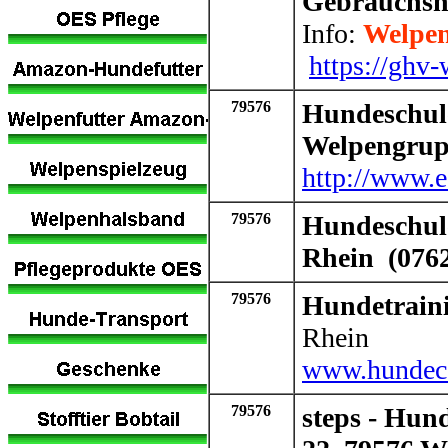
Gebrauchsh
Info:
Welpen
https://ghv-
79576
Hundeschul
Welpengru
http://www.
79576
Hundeschule
Rhein (0762
79576
Hundetrain
Rhein
www.hundec
79576
steps - Hund