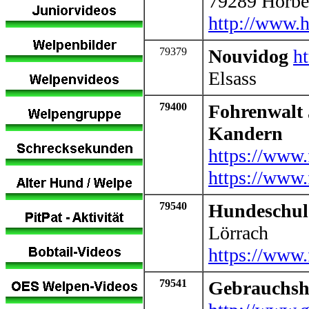
79289 Horb
http://www.
79379
Nouvidog
h
Elsass
79400
Fohrenwalt 
Kandern
https://www
https://www.
79540
Hundeschul
Lörrach
https://www
79541
Gebrauchsh