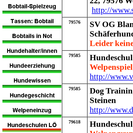
22, 79576 W
http://www.s
79576
SV OG Blan
Schäferhun
Leider kein
79585
Hundeschul
Welpenspie
http://www.vi
79585
Dog Trainin
Steinen
http://www.d
79618
Hundeschule