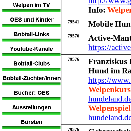
http://www.
Info:
Welpe
79541
Mobile Hun
79576
Active-Mant
https://activ
79576
Franziskus
Hund im R
https://www.
Welpenkurs
hundeland.d
Welpenspie
hundeland.d
79576