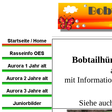
Bobtailhü
mit Informati
Siehe auc