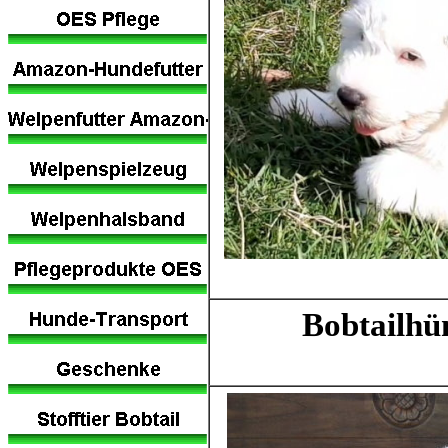
Bobtailhü